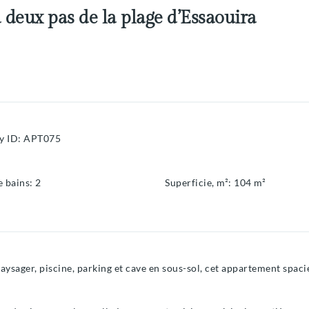
à deux pas de la plage d’Essaouira
y ID
:
APT075
e bains
:
2
Superficie, m²
:
104
m²
paysager, piscine, parking et cave en sous-sol, cet appartement spac