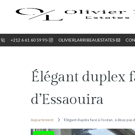
principal
+212 6 61 60 59 95
OLIVIERLARRIBEAUESTATES
CON
Élégant duplex fa
d’Essaouira
Appartement
Élégant duplex face à l’océan, à deux pas 
À Vendre