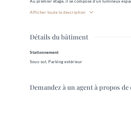
Au premier étage, il se compose d’un lumineux espac
vue sur la mer.
Afficher toute la description
Une salle de bain avec douche et des rangements co
À l’étage, deux chambres lumineuses dont une avec pl
La grande terrasse accessible depuis les deux cham
Détails du bâtiment
Un bien rare, alliant confort, sécurité et situation e
Stationnement
Sous-sol, Parking extérieur
Demandez à un agent à propos de 