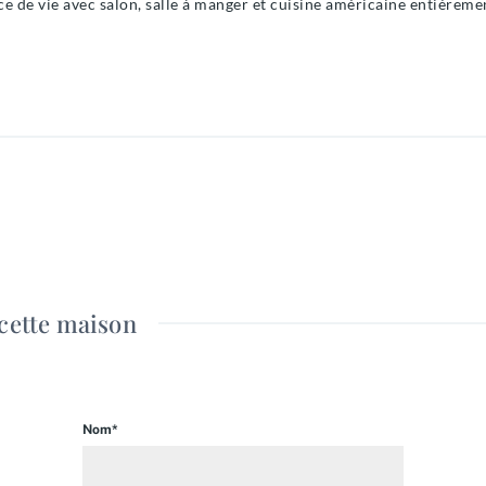
e de vie avec salon, salle à manger et cuisine américaine entièreme
mplètent ce niveau.
acard et baie vitrée donnant sur la mer, ainsi qu’une salle de bain 
bres offre une vue panoramique imprenable sur l’océan.
xceptionnelle à Essaouira.
cette maison
Nom*