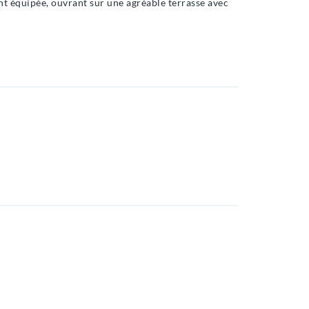
nt équipée, ouvrant sur une agréable terrasse avec
avec baignoire.