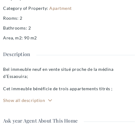
Category of Property
:
Apartment
Rooms
:
2
Bathrooms
:
2
Area, m2
:
90
m2
Description
Bel immeuble neuf en vente situé proche de la médina
d’Essaouira;
Cet immeuble bénéficie de trois appartements titrés ;
1 er étage un appartement de 90 M2 lumineux bénéficiant de
Show all description
deux belles chambres et deux salles de bain et deux toilettes; Un
grand salon ainsi qu’une cuisine aménagée.
Prix 91 000 euros hors frais
Ask year Agent About This Home
2 em étage le même appartement plus lumineux . 90 M2 avec
deux chambres deux salles de bain et deux toilettes. Grand salon