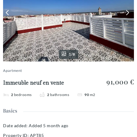
1/8
Apartment
91,000 €
Immeuble neuf en vente
2
bedrooms
2
bathrooms
90
m2
Basics
Date added
:
Added 5 month ago
Property ID
:
APT85